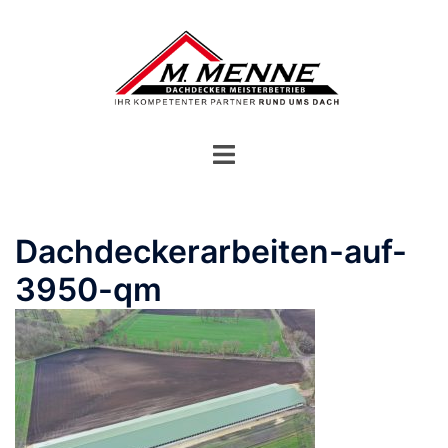
Zum
Inhalt
springen
Menü
umschalten
Dachdeckerarbeiten-auf-
3950-qm