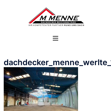
Zum
Inhalt
springen
Menü
umschalten
dachdecker_menne_werlte_